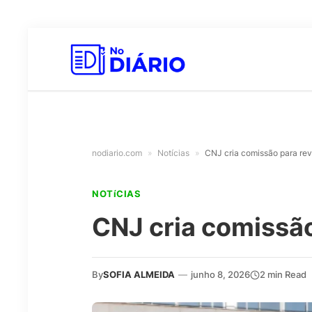
nodiario.com
»
Notícias
»
CNJ cria comissão para revi
NOTíCIAS
CNJ cria comissão 
By
SOFIA ALMEIDA
—
junho 8, 2026
2 min Read