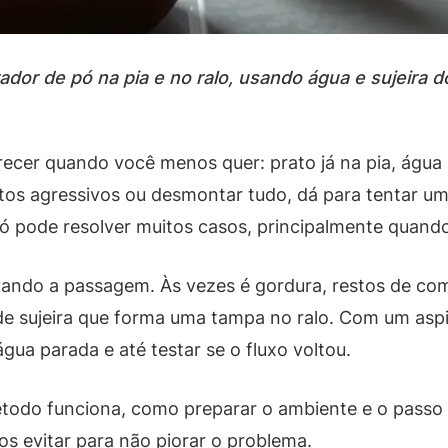
or de pó na pia e no ralo, usando água e sujeira d
cer quando você menos quer: prato já na pia, água 
utos agressivos ou desmontar tudo, dá para tentar u
pode resolver muitos casos, principalmente quando o
vando a passagem. Às vezes é gordura, restos de co
 sujeira que forma uma tampa no ralo. Com um aspi
gua parada e até testar se o fluxo voltou.
étodo funciona, como preparar o ambiente e o passo
os evitar para não piorar o problema.