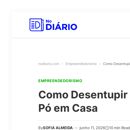
nodiario.com
»
Empreendedorismo
»
Como Desentupir
EMPREENDEDORISMO
Como Desentupir 
Pó em Casa
By
SOFIA ALMEIDA
—
junho 11, 2026
10 min Rea