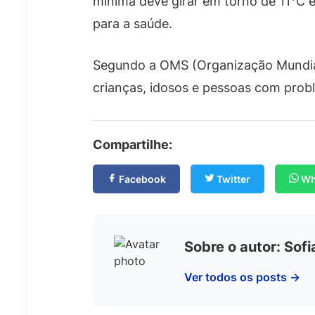
mínima deve girar em torno de 11°C 
para a saúde.
Segundo a OMS (Organização Mundial 
crianças, idosos e pessoas com probl
Compartilhe:
Facebook
Twitter
Wh
Sobre o autor: Sof
Ver todos os posts →