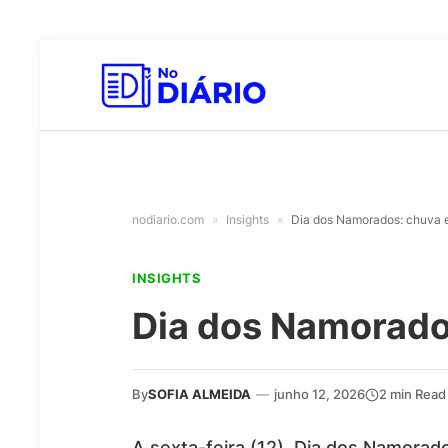
nodiario.com
»
Insights
»
Dia dos Namorados: chuva 
INSIGHTS
Dia dos Namorado
By
SOFIA ALMEIDA
—
junho 12, 2026
2 min Read
A sexta-feira (12), Dia dos Namora