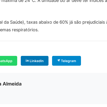
e máxima de 24°C. A umidade do ar deve ter índices 
da Saúde), taxas abaixo de 60% já são prejudiciais 
emas respiratórios.
atsApp
LinkedIn
Telegram
ia Almeida