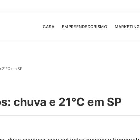
CASA
EMPREENDEDORISMO
MARKETING
e 21°C em SP
s: chuva e 21°C em SP
dos, deve começar com sol entre nuvens e temperat