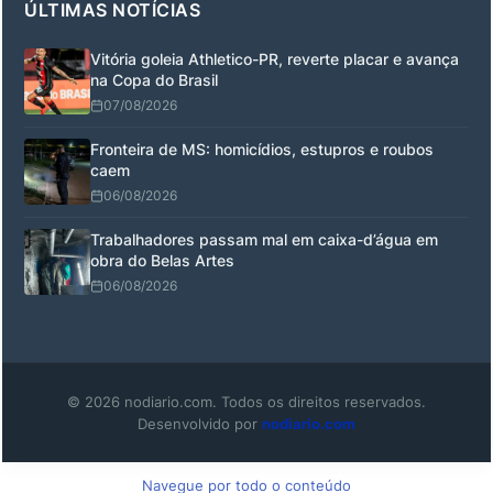
ÚLTIMAS NOTÍCIAS
Vitória goleia Athletico-PR, reverte placar e avança
na Copa do Brasil
07/08/2026
Fronteira de MS: homicídios, estupros e roubos
caem
06/08/2026
Trabalhadores passam mal em caixa-d’água em
obra do Belas Artes
06/08/2026
© 2026 nodiario.com. Todos os direitos reservados.
Desenvolvido por
nodiario.com
Navegue por todo o conteúdo