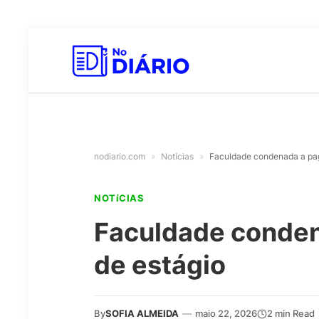
nodiario.com
»
Notícias
»
Faculdade condenada a paga
NOTíCIAS
Faculdade condena
de estágio
By
SOFIA ALMEIDA
—
maio 22, 2026
2 min Read