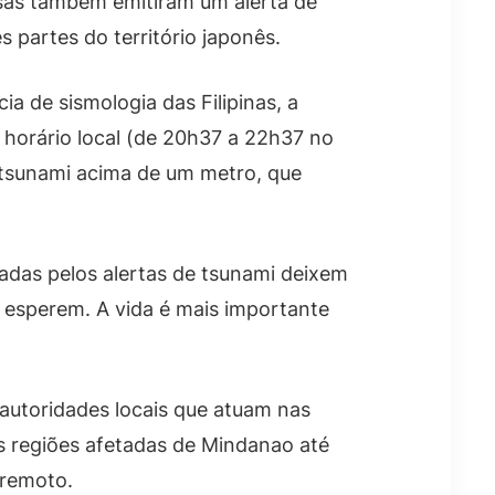
esas também emitiram um alerta de
 partes do território japonês.
ia de sismologia das Filipinas, a
 horário local (de 20h37 a 22h37 no
de tsunami acima de um metro, que
tadas pelos alertas de tsunami deixem
 esperem. A vida é mais importante
autoridades locais que atuam nas
s regiões afetadas de Mindanao até
rremoto.