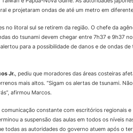
au, Taiwan e Papua-Nova Guiné. As autoridades japon
oral e projetaram ondas de até um metro em diferentes
 no litoral sul se retirem da região. O chefe da agênc
ondas do tsunami devem chegar entre 7h37 e 9h37 no
ina alertou para a possibilidade de danos e de ondas 
os Jr.
, pediu que moradores das áreas costeiras afe
renos mais altos. “Sigam os alertas de tsunami. Não
rás”, afirmou Marcos.
m comunicação constante com escritórios regionais e 
rminou a suspensão das aulas em todos os níveis na
ue todas as autoridades do governo atuem após o te