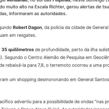
ado muito alto na Escala Richter, gerou alertas de t
das, informaram as autoridades.
egundo
Robert Dagon
, da polícia da cidade de General
tuam em resgates.
a
35 quilômetros
de profundidade, perto da ilha suli
). Segundo o Centro Alemão de Pesquisa em Geociênc
e rebaixá-la para 7,8, o terremoto ocorreu a uma p
tram um shopping desmoronando em General Santos,
cífico advertiu para a possibilidade de ondas “nas p