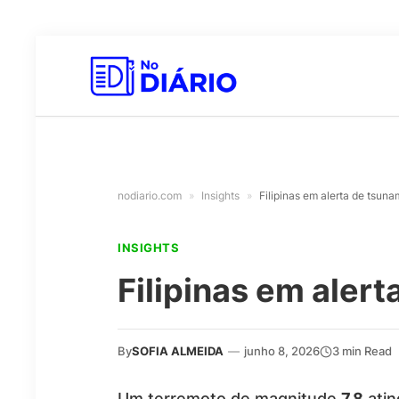
nodiario.com
»
Insights
»
Filipinas em alerta de tsuna
INSIGHTS
Filipinas em aler
By
SOFIA ALMEIDA
—
junho 8, 2026
3 min Read
Um terremoto de magnitude
7,8
atin