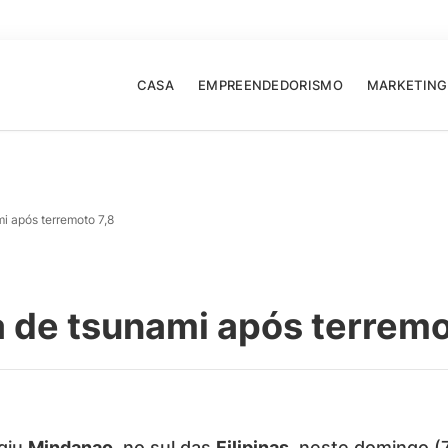
CASA
EMPREENDEDORISMO
MARKETING
mi após terremoto 7,8
ta de tsunami após terremo
giu
Mindanao
, no sul das
Filipinas
, neste domingo (