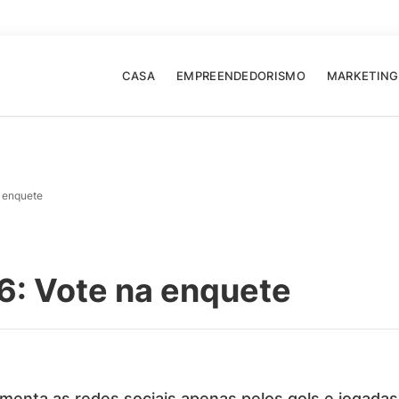
CASA
EMPREENDEDORISMO
MARKETING
 enquete
6: Vote na enquete
enta as redes sociais apenas pelos gols e jogada