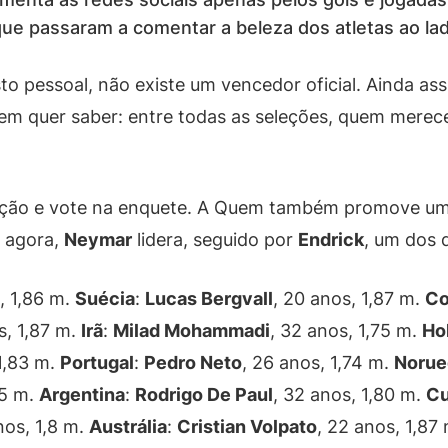
 que passaram a comentar a beleza dos atletas ao
o pessoal, não existe um vencedor oficial. Ainda a
uem quer saber: entre todas as seleções, quem merec
leção e vote na enquete. A Quem também promove um
é agora,
Neymar
lidera, seguido por
Endrick
, um dos 
, 1,86 m.
Suécia
:
Lucas Bergvall
, 20 anos, 1,87 m.
Co
s, 1,87 m.
Irã
:
Milad Mohammadi
, 32 anos, 1,75 m.
Ho
 1,83 m.
Portugal
:
Pedro Neto
, 26 anos, 1,74 m.
Norue
85 m.
Argentina
:
Rodrigo De Paul
, 32 anos, 1,80 m.
Cu
nos, 1,8 m.
Austrália
:
Cristian Volpato
, 22 anos, 1,87