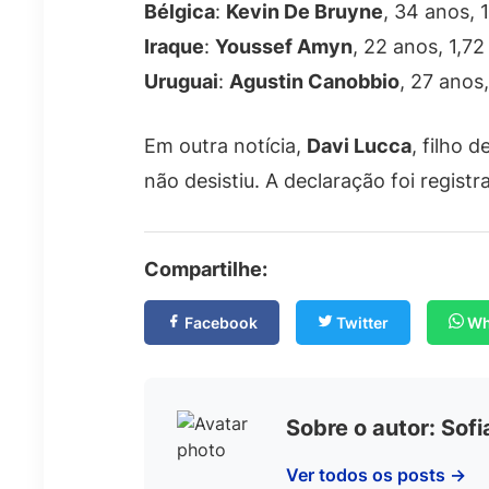
Bélgica
:
Kevin De Bruyne
, 34 anos, 
Iraque
:
Youssef Amyn
, 22 anos, 1,7
Uruguai
:
Agustin Canobbio
, 27 anos,
Em outra notícia,
Davi Lucca
, filho 
não desistiu. A declaração foi registr
Compartilhe:
Facebook
Twitter
Wh
Sobre o autor: Sof
Ver todos os posts →