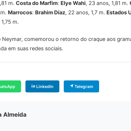
1,81 m.
Costa do Marfim
:
Elye Wahi
, 23 anos, 1,81 m.
2 m.
Marrocos
:
Brahim Díaz
, 22 anos, 1,7 m.
Estados 
 1,75 m.
de Neymar, comemorou o retorno do craque aos gramado
ada em suas redes sociais.
atsApp
LinkedIn
Telegram
ia Almeida