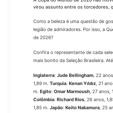
virou assunto entre os torcedores,
Como a beleza é uma questão de gost
legião de admiradores. Por isso, a Q
de 2026?
Confira o representante de cada se
mais bonito da Seleção Brasileira. At
Inglaterra
:
Jude Bellingham
, 22 anos
1,89 m.
Turquia
:
Kenan Yıldız
, 21 ano
m.
Egito
:
Omar Marmoush
, 27 anos,
Colômbia
:
Richard Ríos
, 26 anos, 1,
1,85 m.
Japão
:
Keito Nakamura
, 25 a