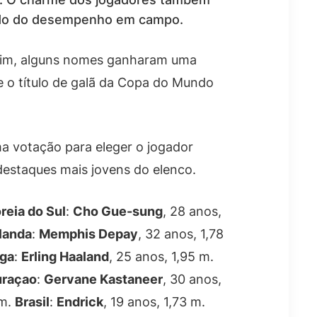
 lado do desempenho em campo.
ssim, alguns nomes ganharam uma
e o título de galã da Copa do Mundo
a votação para eleger o jogador
destaques mais jovens do elenco.
reia do Sul
:
Cho Gue-sung
, 28 anos,
landa
:
Memphis Depay
, 32 anos, 1,78
ga
:
Erling Haaland
, 25 anos, 1,95 m.
raçao
:
Gervane Kastaneer
, 30 anos,
 m.
Brasil
:
Endrick
, 19 anos, 1,73 m.