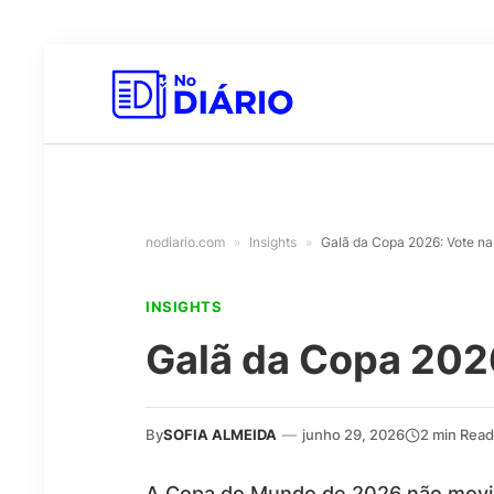
nodiario.com
»
Insights
»
Galã da Copa 2026: Vote na
INSIGHTS
Galã da Copa 202
By
SOFIA ALMEIDA
—
junho 29, 2026
2 min Read
A Copa do Mundo de 2026 não movim