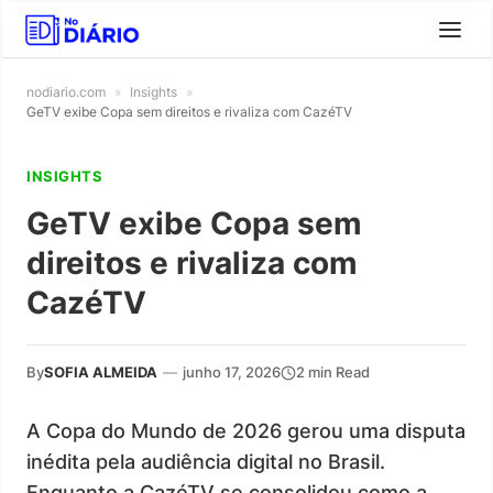
nodiario.com
»
Insights
»
GeTV exibe Copa sem direitos e rivaliza com CazéTV
INSIGHTS
GeTV exibe Copa sem
direitos e rivaliza com
CazéTV
By
SOFIA ALMEIDA
—
junho 17, 2026
2 min Read
A Copa do Mundo de 2026 gerou uma disputa
inédita pela audiência digital no Brasil.
Enquanto a CazéTV se consolidou como a