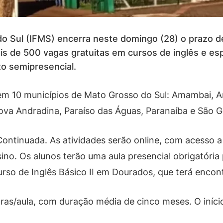
do Sul (IFMS) encerra neste domingo (28) o prazo d
ais de 500 vagas gratuitas em cursos de inglês e e
o semipresencial.
em 10 municípios de Mato Grosso do Sul: Amambai, An
ova Andradina, Paraíso das Águas, Paranaíba e São G
Continuada. As atividades serão online, com acesso a
no. Os alunos terão uma aula presencial obrigatória
urso de Inglês Básico II em Dourados, que terá encont
oras/aula, com duração média de cinco meses. O início