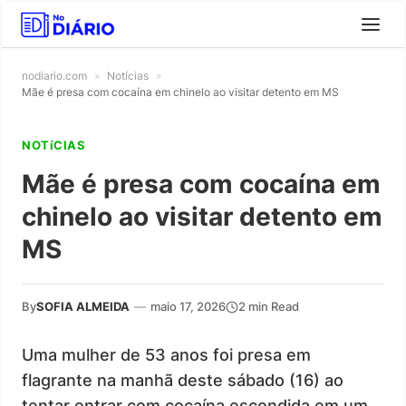
nodiario.com
»
Notícias
»
Mãe é presa com cocaína em chinelo ao visitar detento em MS
NOTíCIAS
Mãe é presa com cocaína em
chinelo ao visitar detento em
MS
By
SOFIA ALMEIDA
—
maio 17, 2026
2 min Read
Uma mulher de 53 anos foi presa em
flagrante na manhã deste sábado (16) ao
tentar entrar com cocaína escondida em um