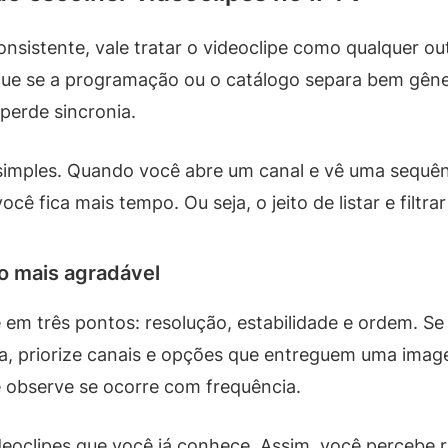
sistente, vale tratar o videoclipe como qualquer out
fique se a programação ou o catálogo separa bem gên
perde sincronia.
 simples. Quando você abre um canal e vê uma sequên
ê fica mais tempo. Ou seja, o jeito de listar e filtr
o mais agradável
 em três pontos: resolução, estabilidade e ordem. Se 
a, priorize canais e opções que entreguem uma image
 observe se ocorre com frequência.
deoclipes que você já conhece. Assim, você percebe 