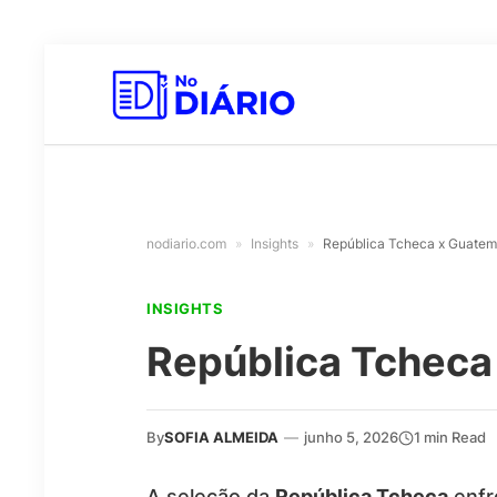
nodiario.com
»
Insights
»
República Tcheca x Guatemal
INSIGHTS
República Tcheca 
By
SOFIA ALMEIDA
—
junho 5, 2026
1 min Read
A seleção da
República Tcheca
enfr