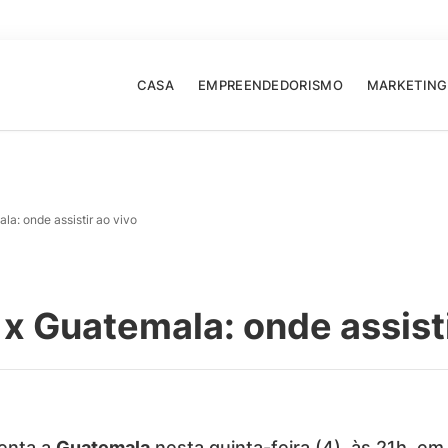
CASA
EMPREENDEDORISMO
MARKETING
a: onde assistir ao vivo
x Guatemala: onde assisti
enta a
Guatemala
nesta quinta-feira (4), às 21h, em