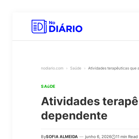
nodiario.com
»
Saúde
»
Atividades terapêuticas que
SAúDE
Atividades terapê
dependente
By
SOFIA ALMEIDA
—
junho 6, 2026
11 min Read