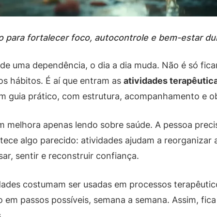
do para fortalecer foco, autocontrole e bem-estar d
e uma dependência, o dia a dia muda. Não é só ficar
os hábitos. É aí que entram as
atividades terapêutic
m guia prático, com estrutura, acompanhamento e obj
m melhora apenas lendo sobre saúde. A pessoa preci
ce algo parecido: atividades ajudam a reorganizar a
r, sentir e reconstruir confiança.
vidades costumam ser usadas em processos terapêutico
do em passos possíveis, semana a semana. Assim, fica
.