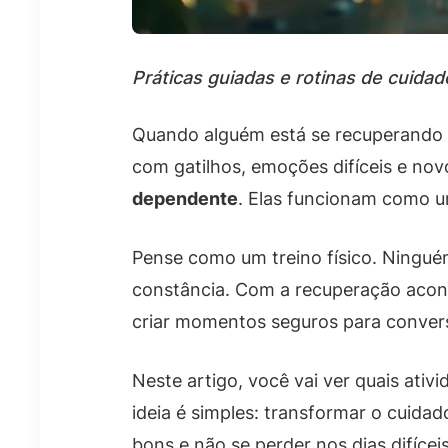
Práticas guiadas e rotinas de cuida
Quando alguém está se recuperando d
com gatilhos, emoções difíceis e nov
dependente
. Elas funcionam como u
Pense como um treino físico. Ningué
constância. Com a recuperação aconte
criar momentos seguros para conversa
Neste artigo, você vai ver quais ati
ideia é simples: transformar o cuida
bons e não se perder nos dias difíceis