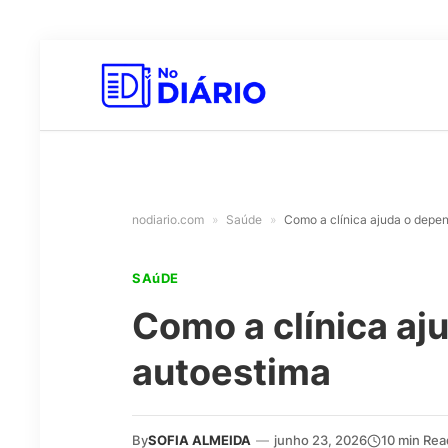
nodiario.com
»
Saúde
»
Como a clínica ajuda o depen
SAúDE
Como a clínica aj
autoestima
By
SOFIA ALMEIDA
—
junho 23, 2026
10 min Rea