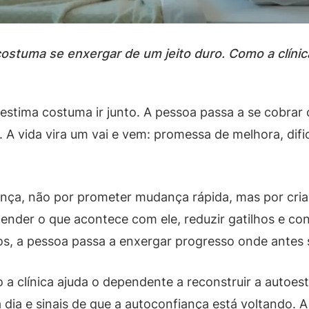
ostuma se enxergar de um jeito duro. Como a clínic
stima costuma ir junto. A pessoa passa a se cobrar o
 A vida vira um vai e vem: promessa de melhora, difi
rença, não por prometer mudança rápida, mas por cria
nder o que acontece com ele, reduzir gatilhos e cons
, a pessoa passa a enxergar progresso onde antes s
 a clínica ajuda o dependente a reconstruir a autoes
 dia e sinais de que a autoconfiança está voltando. A