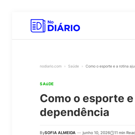
nodiario.com
»
Saúde
»
Como o esporte e a rotina a
SAúDE
Como o esporte e 
dependência
By
SOFIA ALMEIDA
—
junho 10, 2026
11 min Rea