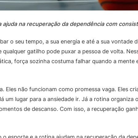
a ajuda na recuperação da dependência com consistênc
 o seu tempo, a sua energia e até a sua vontade de 
 e qualquer gatilho pode puxar a pessoa de volta. Nes
ática, força sozinha costuma falhar quando a mente 
na. Eles não funcionam como promessa vaga. Eles criam
á um lugar para a ansiedade ir. Já a rotina organiza 
omentos de descanso. Com isso, a recuperação ganha
o o esporte e a rotina ajudam na recuperação da dep