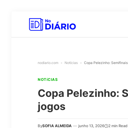
nodiario.com
»
Notícias
»
Copa Pelezinho: Semifinai
NOTíCIAS
Copa Pelezinho: 
jogos
By
SOFIA ALMEIDA
—
junho 13, 2026
2 min Read