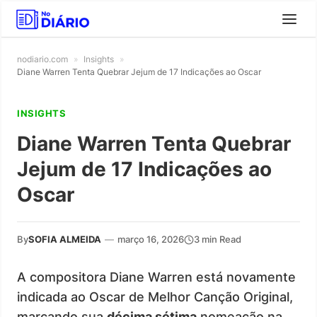
nodiario.com
»
Insights
»
Diane Warren Tenta Quebrar Jejum de 17 Indicações ao Oscar
INSIGHTS
Diane Warren Tenta Quebrar
Jejum de 17 Indicações ao
Oscar
By
SOFIA ALMEIDA
—
março 16, 2026
3 min Read
A compositora Diane Warren está novamente
indicada ao Oscar de Melhor Canção Original,
marcando sua
décima sétima
nomeação na