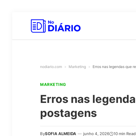
nodiario.com
»
Marketing
»
Erros nas legendas que 
MARKETING
Erros nas legend
postagens
By
SOFIA ALMEIDA
—
junho 4, 2026
10 min Read