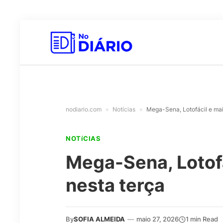
nodiario.com
»
Notícias
»
Mega-Sena, Lotofácil e mai
NOTíCIAS
Mega-Sena, Lotofá
nesta terça
By
SOFIA ALMEIDA
—
maio 27, 2026
1 min Read