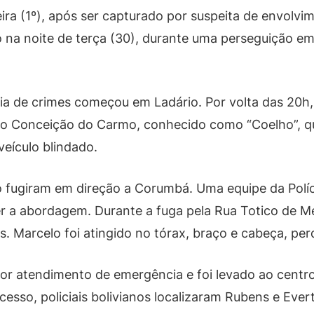
ira (1º), após ser capturado por suspeita de envolv
ado na noite de terça (30), durante uma perseguição 
cia de crimes começou em Ladário. Por volta das 20
to Conceição do Carmo, conhecido como “Coelho”, qu
eículo blindado.
 fugiram em direção a Corumbá. Uma equipe da Políci
r a abordagem. Durante a fuga pela Rua Totico de Me
s. Marcelo foi atingido no tórax, braço e cabeça, per
or atendimento de emergência e foi levado ao centr
esso, policiais bolivianos localizaram Rubens e Ever