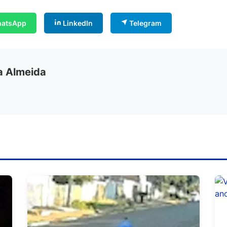
atsApp
LinkedIn
Telegram
ia Almeida