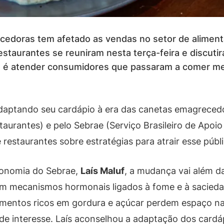
cedoras tem afetado as vendas no setor de aliment
staurantes se reuniram nesta terça-feira e discuti
a é atender consumidores que passaram a comer men
aptando seu cardápio à era das canetas emagrecedor
staurantes) e pelo Sebrae (Serviço Brasileiro de Apo
e restaurantes sobre estratégias para atrair esse públ
ronomia do Sebrae,
Laís Maluf
, a mudança vai além d
am mecanismos hormonais ligados à fome e à sacied
imentos ricos em gordura e açúcar perdem espaço na 
 de interesse. Laís aconselhou a adaptação dos card