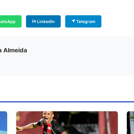
atsApp
LinkedIn
Telegram
ia Almeida