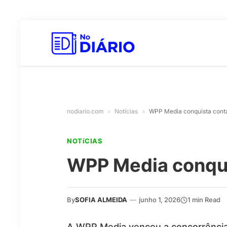
nodiario.com
»
Notícias
»
WPP Media conquista conta
NOTíCIAS
WPP Media conqui
By
SOFIA ALMEIDA
—
junho 1, 2026
1 min Read
A WPP Media venceu a concorrência 