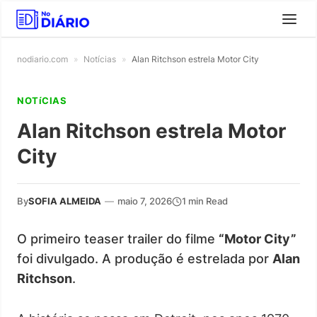
nodiario.com
»
Notícias
»
Alan Ritchson estrela Motor City
NOTíCIAS
Alan Ritchson estrela Motor
City
By
SOFIA ALMEIDA
—
maio 7, 2026
1 min Read
O primeiro teaser trailer do filme
“Motor City”
foi divulgado. A produção é estrelada por
Alan
Ritchson
.