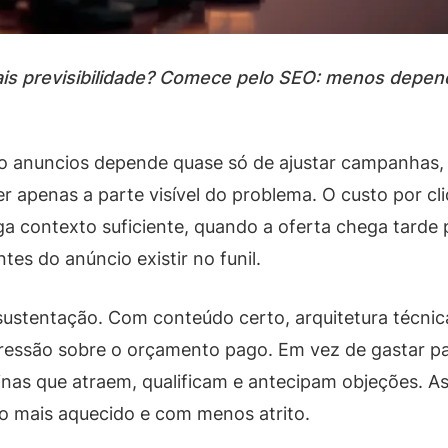
is previsibilidade? Comece pelo SEO: menos depend
o anuncios depende quase só de ajustar campanhas, t
er apenas a parte visível do problema. O custo por c
ega contexto suficiente, quando a oferta chega tard
es do anúncio existir no funil.
ustentação. Com conteúdo certo, arquitetura técni
a pressão sobre o orçamento pago. Em vez de gastar 
inas que atraem, qualificam e antecipam objeções. A
o mais aquecido e com menos atrito.